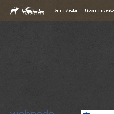
Jelení stezka
táboření a venkov