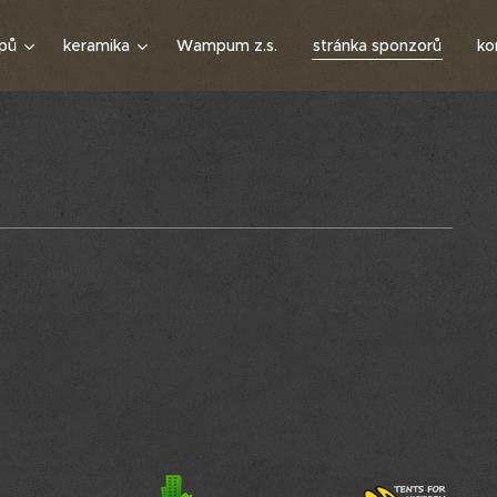
pů
keramika
Wampum z.s.
stránka sponzorů
ko