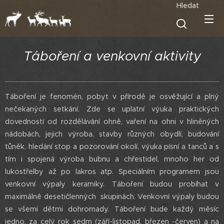
Hledat
Táboření a venkovní aktivity
Táboření je fenomén, pobyt v přírodě je osvěžující a plný
nečekaných setkání. Zde se uplatní výuka praktických
dovedností od rozdělávání ohně, vaření na ohni v hliněných
nádobách, jejich výroba, stavby různých obydlí, budování
tůněk, hledání stop a pozorování okolí, výuka písní a tanců a s
tím i spojená výroba bubnu a chřestidel, mnoho her od
lukostřelby až po lakros atp. Speciálním programem jsou
venkovní výpaly keramiky. Táboření budou probíhat v
maximálně desetičlenných skupinách. Venkovní výpaly budou
se všemi dětmi dohromady. Táboření bude každý měsíc
jedno, za celý rok sedm (září-listopad, březen -červen) a na