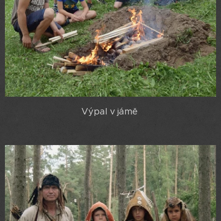
Výpal v jámě